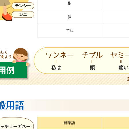
指
膝
すね
標準語