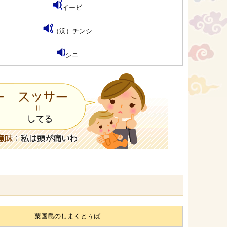
イービ
（浜）チンシ
シニ
粟国島のしまくとぅば