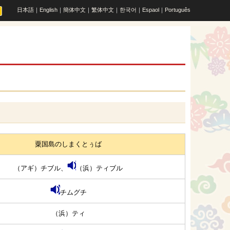
日本語
｜
English
｜
簡体中文
｜
繁体中文
｜
한국어
｜
Espaol
｜
Português
粟国島のしまくとぅば
（アギ）チブル、
（浜）ティブル
チムグチ
（浜）ティ