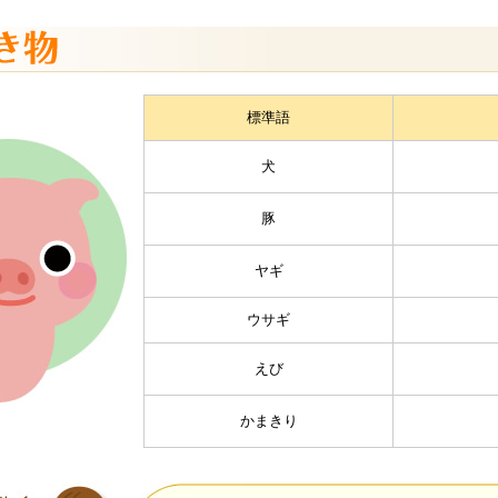
標準語
犬
豚
ヤギ
ウサギ
えび
かまきり