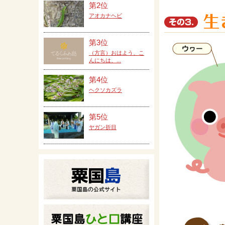
第2位
アオカナヘビ
第3位
（方言）おはよう、こ
んにちは、...
第4位
ヘクソカズラ
第5位
ヤガン折目