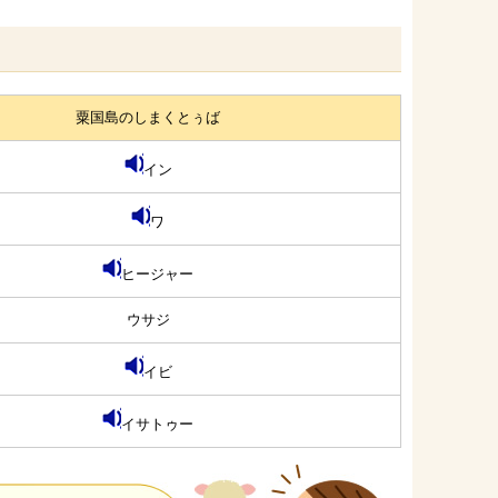
粟国島のしまくとぅば
イン
ワ
ヒージャー
ウサジ
イビ
イサトゥー