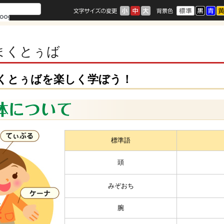
まくとぅば
くとぅばを楽しく学ぼう！
標準語
頭
みぞおち
腕