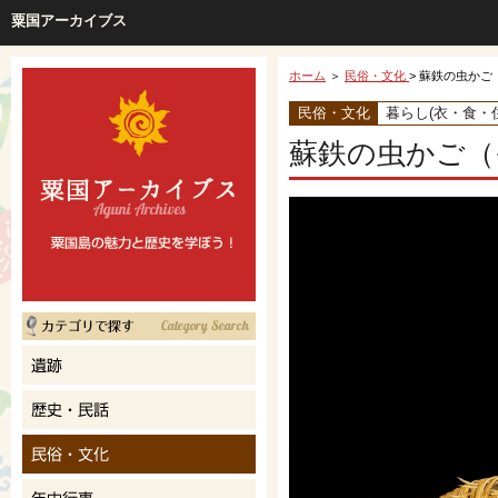
粟国アーカイブス
ホーム
＞
民俗・文化
> 蘇鉄の虫かご
民俗・文化
暮らし(衣・食・住
蘇鉄の虫かご（