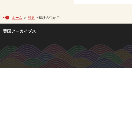
ホーム
＞
歴史
> 蘇鉄の虫かご
粟国アーカイブス