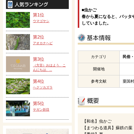
■虫かご
第1位
春から夏になると、バッタ
ウマゴヤシ
していました。
第2位
アオカナヘビ
カテゴリ
民俗・
第3位
（方言）おはよう、こ
開催地
んにちは、...
第4位
参考文献
粟国
ヘクソカズラ
第5位
ヤガン折目
【和名】虫かご
【まつわる道具】蘇鉄の葉