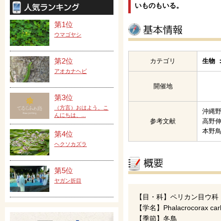
いものもいる。
第1位
ウマゴヤシ
第2位
カテゴリ
生物 
アオカナヘビ
開催地
第3位
（方言）おはよう、こ
沖縄野
んにちは、...
参考文献
高野伸
本野
第4位
ヘクソカズラ
第5位
ヤガン折目
【目・科】ペリカン目ウ科
【学名】Phalacrocorax car
【季節】冬鳥