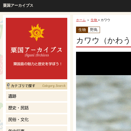
粟国アーカイブス
ホーム
＞
生物
> カワウ
生物
野鳥
カワウ（かわう