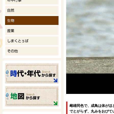
雌雄同色で、成鳥は体がほ
でとがらず、丸みをおびて