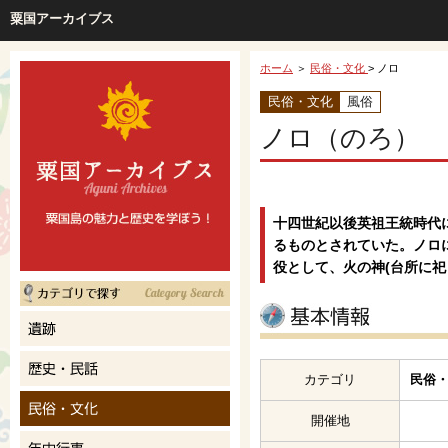
粟国アーカイブス
ホーム
＞
民俗・文化
> ノロ
民俗・文化
風俗
ノロ（のろ）
十四世紀以後英祖王統時代
るものとされていた。ノロ
役として、火の神(台所に
カテゴリ
民俗・
開催地