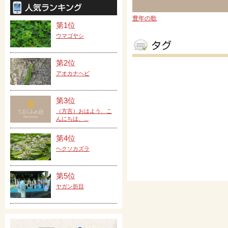
豊年の歌
第1位
ウマゴヤシ
第2位
アオカナヘビ
第3位
（方言）おはよう、こ
んにちは、...
第4位
ヘクソカズラ
第5位
ヤガン折目