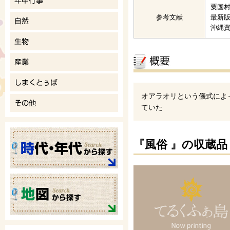
粟国
参考文献
最新
沖縄
オアラオリという儀式によ
ていた
『風俗 』の収蔵品