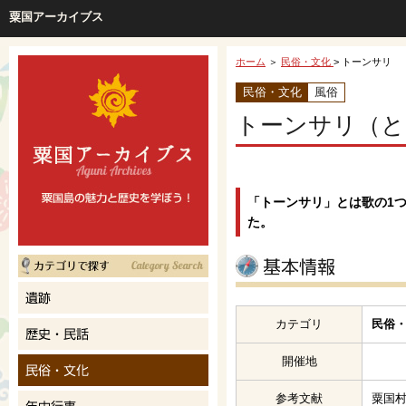
粟国アーカイブス
ホーム
＞
民俗・文化
> トーンサリ
民俗・文化
風俗
トーンサリ（と
「トーンサリ」とは歌の1
た。
カテゴリ
民俗・
開催地
参考文献
粟国