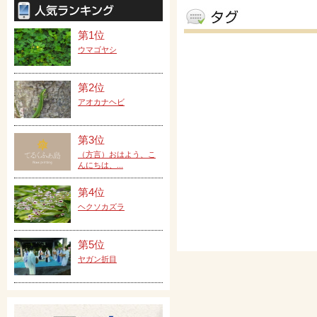
第1位
ウマゴヤシ
第2位
アオカナヘビ
第3位
（方言）おはよう、こ
んにちは、...
第4位
ヘクソカズラ
第5位
ヤガン折目