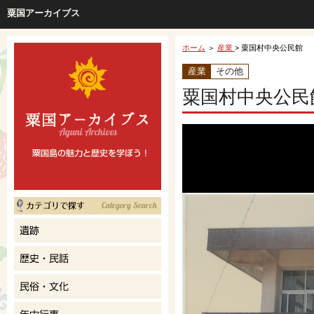
粟国アーカイブス
ホーム
＞
産業
> 粟国村中央公民館
産業
その他
粟国村中央公民