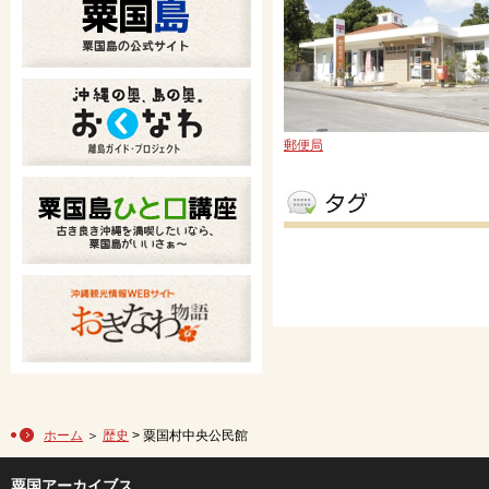
郵便局
ホーム
＞
歴史
> 粟国村中央公民館
粟国アーカイブス