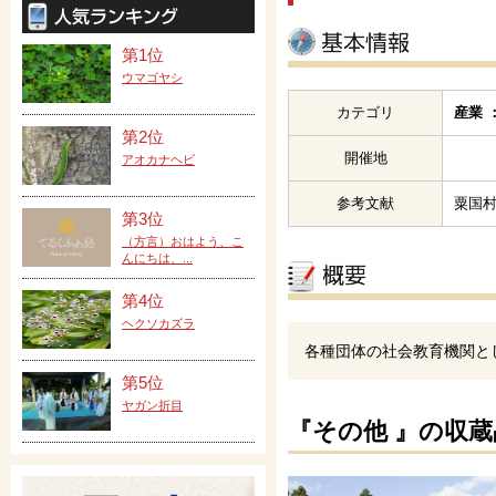
第1位
ウマゴヤシ
カテゴリ
産業 
第2位
開催地
アオカナヘビ
参考文献
粟国
第3位
（方言）おはよう、こ
んにちは、...
第4位
ヘクソカズラ
各種団体の社会教育機関とし
第5位
ヤガン折目
『その他 』の収蔵