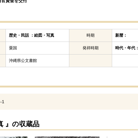
務官資金を交付
歴史・民話 ：絵図・写真
時期
新暦：
粟国
発祥時期
時代・年代
沖縄県公文書館
-1
真 』の収蔵品