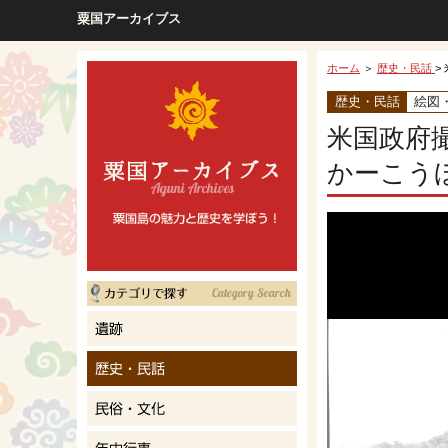
粟国アーカイブス
ホーム
＞
歴史・民話
>
歴史・民話
絵図
米国政府
かーこう