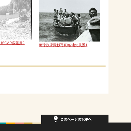
USCAR広報局2
琉球政府撮影写真/各地の風景1