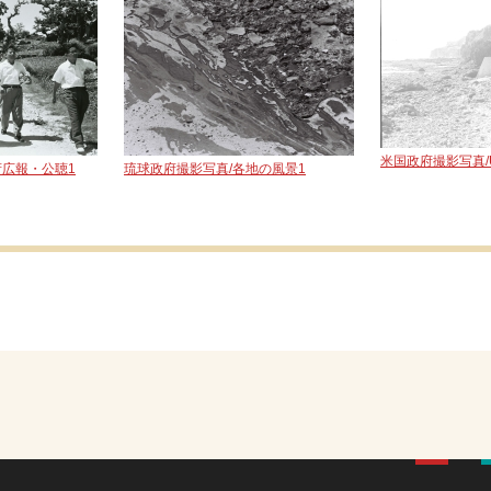
米国政府撮影写真/
府広報・公聴1
琉球政府撮影写真/各地の風景1