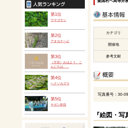
粟国村へ高等弁
第1位
ウマゴヤシ
カテゴリ
第2位
アオカナヘビ
開催地
参考文献
第3位
（方言）おはよう、こ
んにちは、...
第4位
ヘクソカズラ
写真番号：30-09
第5位
ヤガン折目
『絵図・写