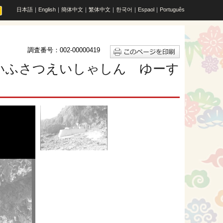
日本語
｜
English
｜
簡体中文
｜
繁体中文
｜
한국어
｜
Espaol
｜
Português
調査番号：002-00000419
せいふさつえいしゃしん ゆーす