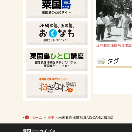
琉球政府撮影写真/政
ホーム
＞
歴史
> 米国政府撮影写真/USCAR広報局2
粟国アーカイブス