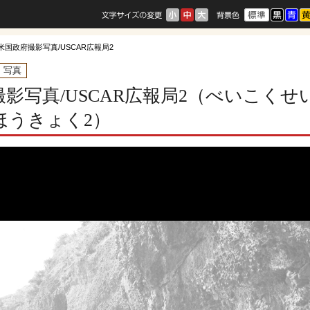
 米国政府撮影写真/USCAR広報局2
・写真
撮影写真/USCAR広報局2（べいこく
ほうきょく2）