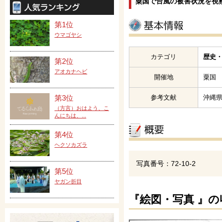
粟国で台風の被害状況を視
第1位
ウマゴヤシ
カテゴリ
歴史・
第2位
アオカナヘビ
開催地
粟国
参考文献
沖縄
第3位
（方言）おはよう、こ
んにちは、...
第4位
ヘクソカズラ
写真番号：72-10-2
第5位
ヤガン折目
『絵図・写真 』の