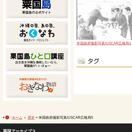
米国政府撮影写真/USCAR広報局1
ホーム
＞
歴史
> 米国政府撮影写真/USCAR広報局5
粟国アーカイブス