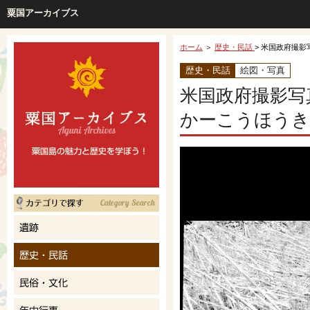
粟国アーカイブス
ホーム
＞
歴史・民話
> 米国政府撮影写
歴史・民話
絵図・写真
米国政府撮影写
かーこうほうき