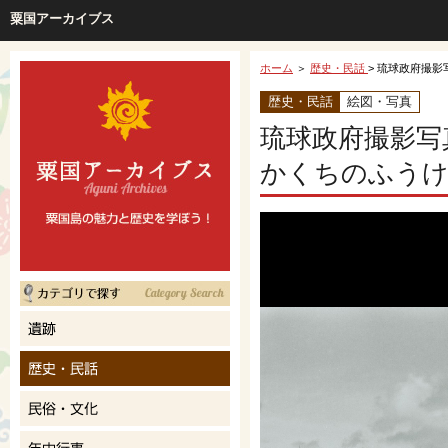
粟国アーカイブス
ホーム
＞
歴史・民話
> 琉球政府撮影
歴史・民話
絵図・写真
琉球政府撮影写
かくちのふう