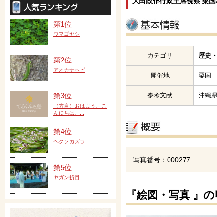
大田政作行政主席視察 粟国
第1位
ウマゴヤシ
カテゴリ
歴史・
第2位
アオカナヘビ
開催地
粟国
参考文献
沖縄
第3位
（方言）おはよう、こ
んにちは、...
第4位
ヘクソカズラ
写真番号：000277
第5位
ヤガン折目
『絵図・写真 』の