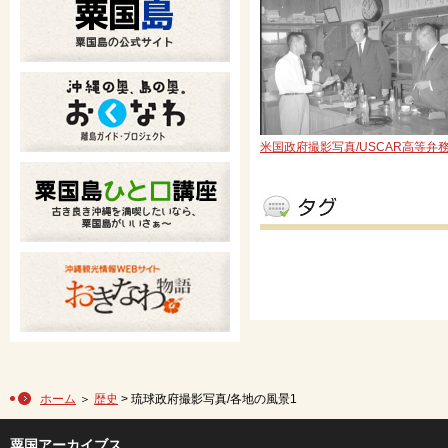
米国政府撮影写真/USCAR高等弁
ホーム
＞
歴史
> 琉球政府撮影写真/各地の風景1
粟国アーカイブス