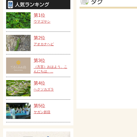
第1位
ウマゴヤシ
第2位
アオカナヘビ
第3位
（方言）おはよう、こ
んにちは、...
第4位
ヘクソカズラ
第5位
ヤガン折目