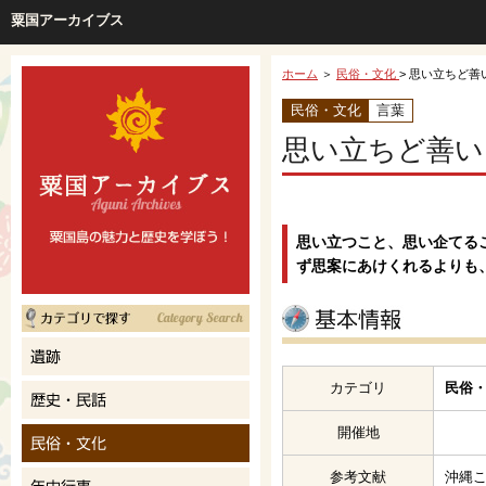
粟国アーカイブス
ホーム
＞
民俗・文化
> 思い立ちど善
民俗・文化
言葉
思い立ちど善い
思い立つこと、思い企てる
ず思案にあけくれるよりも
カテゴリ
民俗・
開催地
参考文献
沖縄