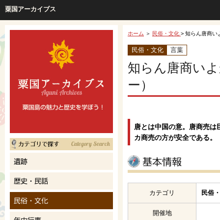
粟国アーカイブス
ホーム
＞
民俗・文化
> 知らん唐商
民俗・文化
言葉
知らん唐商いよ
ー）
唐とは中国の意。唐商売は
カ商売の方が安全である。
カテゴリ
民俗・
開催地