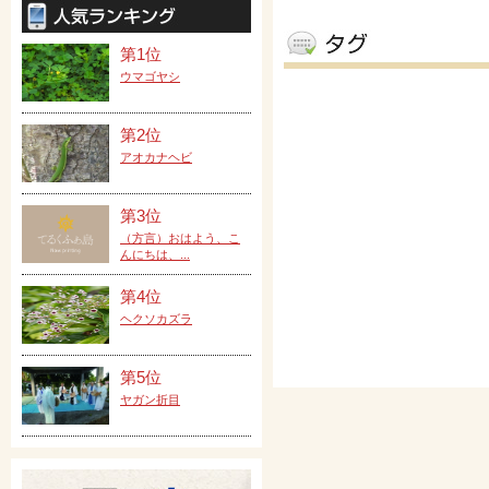
第1位
ウマゴヤシ
第2位
アオカナヘビ
第3位
（方言）おはよう、こ
んにちは、...
第4位
ヘクソカズラ
第5位
ヤガン折目