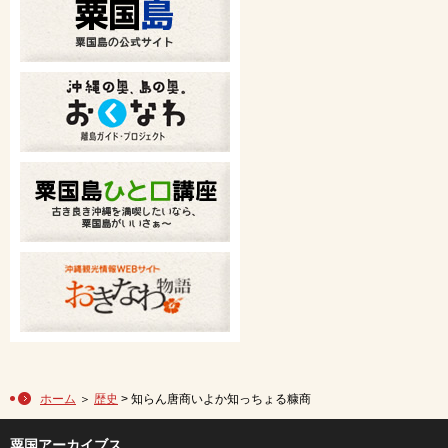
ホーム
＞
歴史
> 知らん唐商いよか知っちょる糠商
粟国アーカイブス