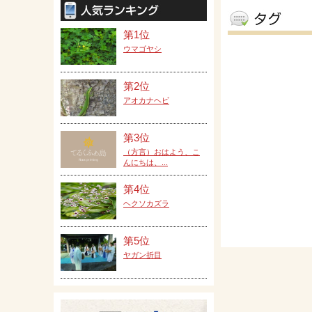
第1位
ウマゴヤシ
第2位
アオカナヘビ
第3位
（方言）おはよう、こ
んにちは、...
第4位
ヘクソカズラ
第5位
ヤガン折目