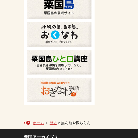
ホーム
＞
歴史
> 無ん袖や振ららん
粟国アーカイブス