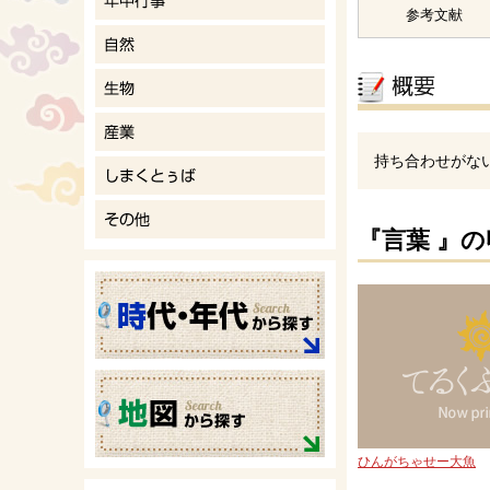
参考文献
持ち合わせがな
『言葉 』
ひんがちゃせー大魚