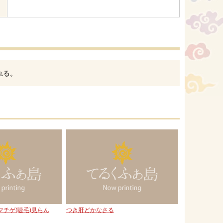
れる。
チゲ(睫毛)見らん
つき肝どかなさる