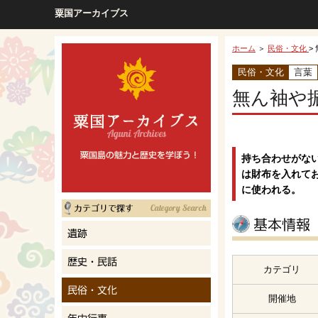
粟国アーカイブス
ホーム
＞
民俗・文化
>
民俗・文化
言葉
無ん袖や
持ち合わせがな
は財布を入れて
に使われる。
カテゴリ
開催地