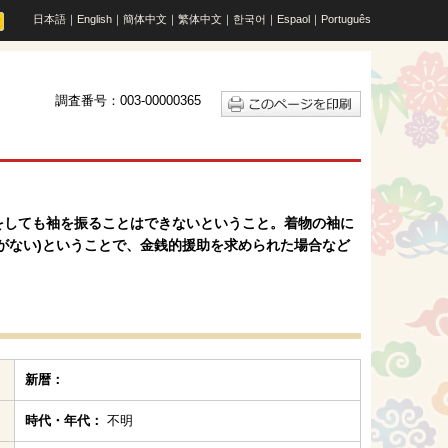
日本語
｜
English
｜
簡体中文
｜
繁体中文
｜
한국어
｜
Espaol
｜
Português
調査番号：003-00000365
をしても袖を振ることはできないということ。着物の袖に
がない)ということで、金銭的援助を求められた場合など
新暦：
時代・年代：
不明