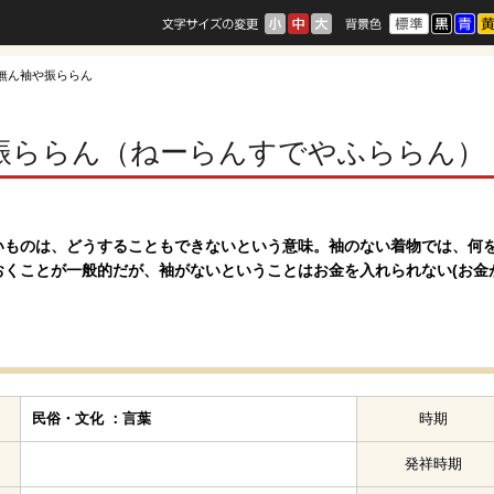
 無ん袖や振ららん
振ららん（ねーらんすでやふららん）
いものは、どうすることもできないという意味。袖のない着物では、何
おくことが一般的だが、袖がないということはお金を入れられない(お金
民俗・文化 ：言葉
時期
発祥時期