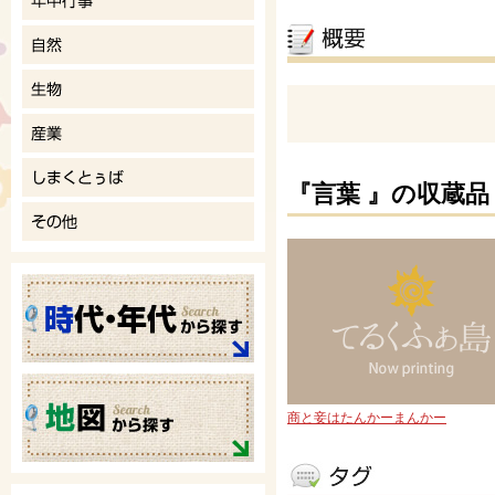
『言葉 』の収蔵品
商と妾はたんかーまんかー