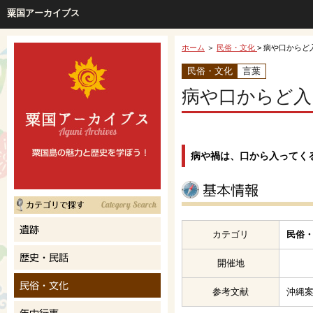
粟国アーカイブス
ホーム
＞
民俗・文化
> 病や口からど
民俗・文化
言葉
病や口からど入
病や禍は、口から入ってく
カテゴリ
民俗・
開催地
参考文献
沖縄