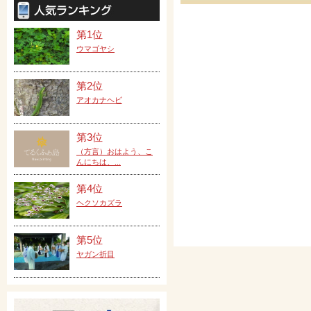
第1位
ウマゴヤシ
第2位
アオカナヘビ
第3位
（方言）おはよう、こ
んにちは、...
第4位
ヘクソカズラ
第5位
ヤガン折目