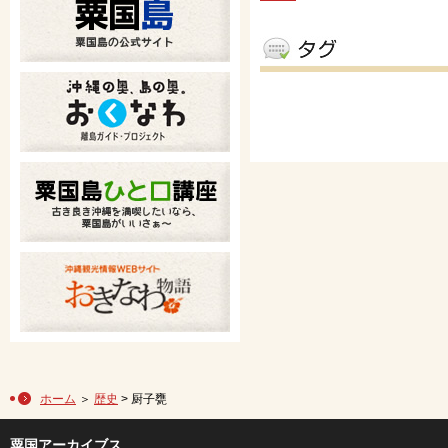
ホーム
＞
歴史
> 厨子甕
粟国アーカイブス