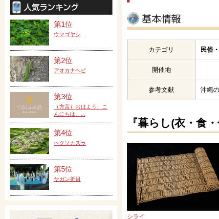
第1位
ウマゴヤシ
カテゴリ
民俗・
第2位
開催地
アオカナヘビ
参考文献
沖縄
第3位
（方言）おはよう、こ
んにちは、...
『暮らし(衣・食・
第4位
ヘクソカズラ
第5位
ヤガン折目
シライ