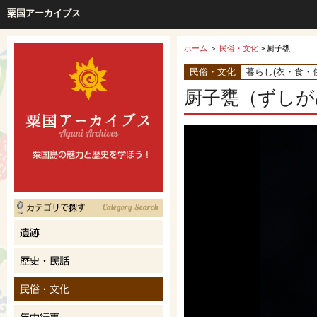
粟国アーカイブス
ホーム
＞
民俗・文化
> 厨子甕
民俗・文化
暮らし(衣・食・住
厨子甕（ずしが