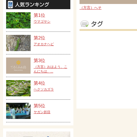
（方言）へそ
第1位
ウマゴヤシ
第2位
アオカナヘビ
第3位
（方言）おはよう、こ
んにちは、...
第4位
ヘクソカズラ
第5位
ヤガン折目