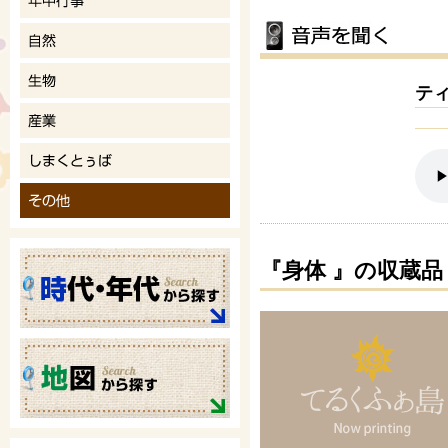
テ
『身体 』の収蔵品