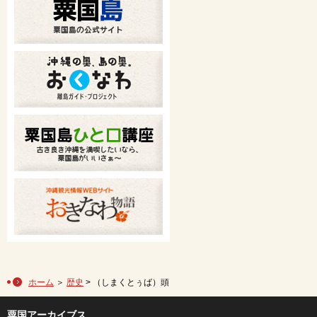
ホーム
＞
歴史
> （しまくとぅば）頭
粟国アーカイブス