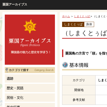
粟国アーカイブス
ホーム
＞
しまくとぅば
> （しまくと
しまくとぅば
身体
（しまくとぅば
粟国島の方言で「頭」を指
カテゴリ
しまく
開催地
参考文献