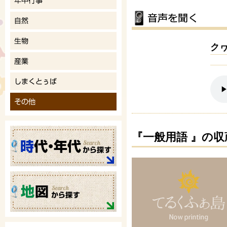
ク
『一般用語 』の収