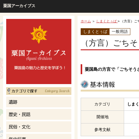
粟国アーカイブス
ホーム
＞
しまくとぅば
> （方言）
しまくとぅば
一般用語
（方言）ごちそ
粟国島の方言で「ごちそう
カテゴリ
しまく
開催地
参考文献