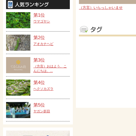
（方言）いらっしゃいませ
第1位
ウマゴヤシ
第2位
アオカナヘビ
第3位
（方言）おはよう、こ
んにちは、...
第4位
ヘクソカズラ
第5位
ヤガン折目