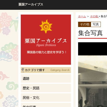
粟国アーカイブス
ホーム
＞
その他
> 集
その他
写真
集合写真