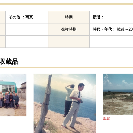
その他 ：写真
時期
新暦：
発祥時期
時代・年代：
戦後～200
の収蔵品
風景