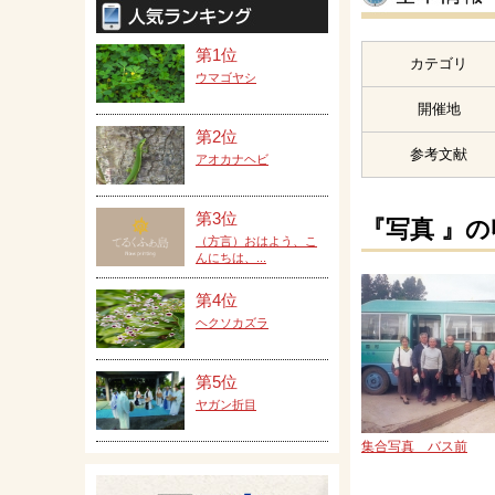
第1位
カテゴリ
ウマゴヤシ
開催地
第2位
参考文献
アオカナヘビ
第3位
『写真 』
（方言）おはよう、こ
んにちは、...
第4位
ヘクソカズラ
第5位
ヤガン折目
集合写真 バス前