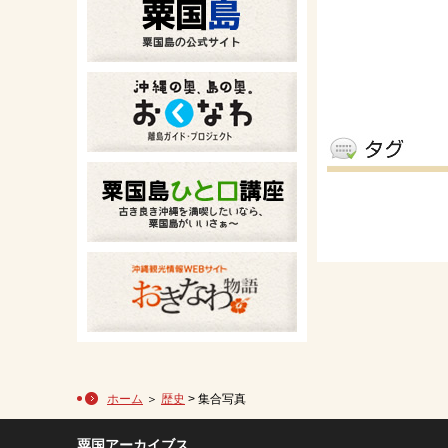
ホーム
＞
歴史
> 集合写真
粟国アーカイブス