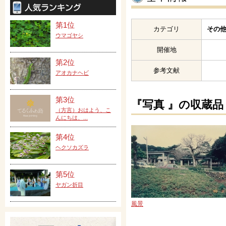
第1位
カテゴリ
その他
ウマゴヤシ
開催地
第2位
参考文献
アオカナヘビ
第3位
『写真 』の収蔵品
（方言）おはよう、こ
んにちは、...
第4位
ヘクソカズラ
第5位
ヤガン折目
風景