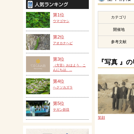
第1位
カテゴリ
ウマゴヤシ
開催地
第2位
参考文献
アオカナヘビ
第3位
『写真 』
（方言）おはよう、こ
んにちは、...
第4位
ヘクソカズラ
第5位
ヤガン折目
笑顔