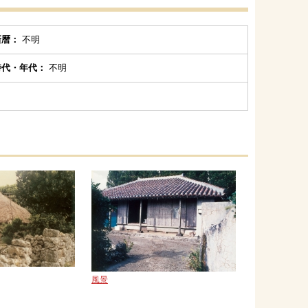
新暦：
不明
時代・年代：
不明
風景