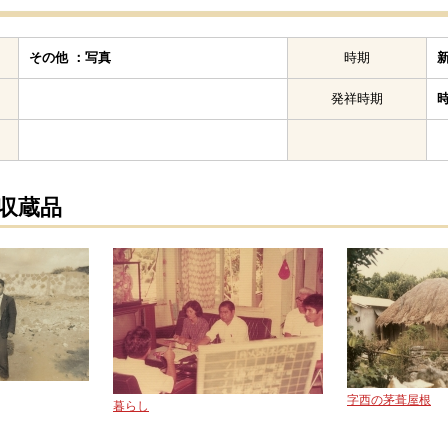
その他 ：写真
時期
発祥時期
の収蔵品
字西の茅葺屋根
暮らし