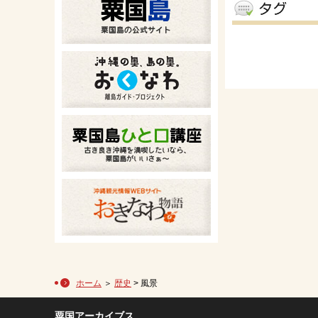
ホーム
＞
歴史
> 風景
粟国アーカイブス