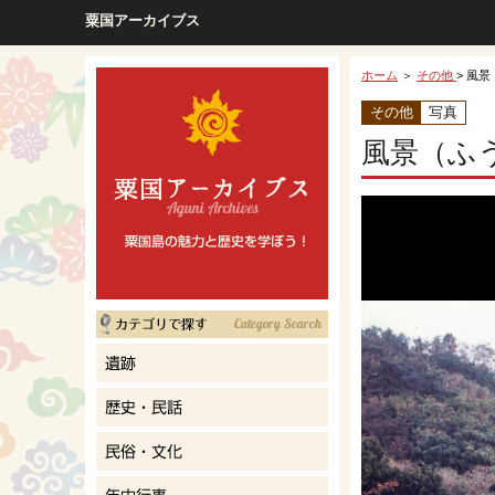
粟国アーカイブス
ホーム
＞
その他
> 風景
その他
写真
風景（ふ