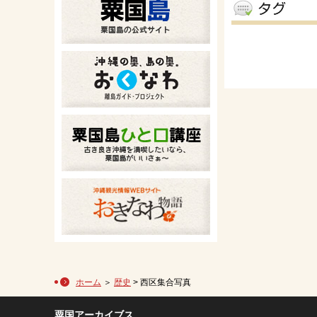
ホーム
＞
歴史
> 西区集合写真
粟国アーカイブス