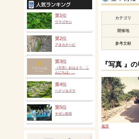
第1位
カテゴリ
ウマゴヤシ
開催地
第2位
参考文献
アオカナヘビ
第3位
『写真 』
（方言）おはよう、こ
んにちは、...
第4位
ヘクソカズラ
第5位
ヤガン折目
風景