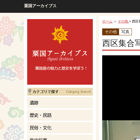
粟国アーカイブス
ホーム
＞
その他
> 西
その他
写真
西区集合