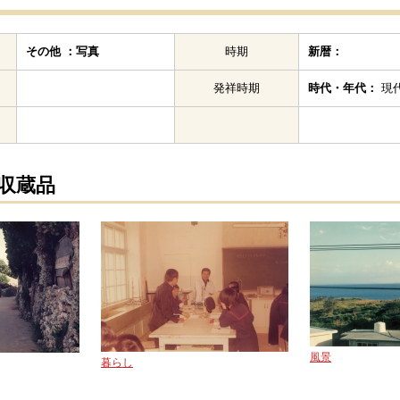
その他 ：写真
時期
新暦：
発祥時期
時代・年代：
現代
の収蔵品
風景
暮らし