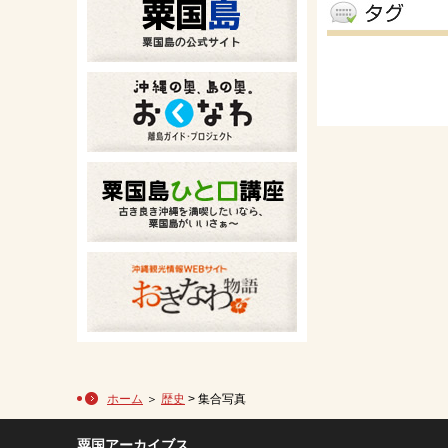
ホーム
＞
歴史
> 集合写真
粟国アーカイブス