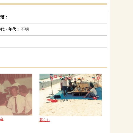
新暦：
時代・年代：
不明
動会
暮らし