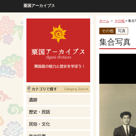
粟国アーカイブス
ホーム
＞
その他
> 集
その他
写真
集合写真