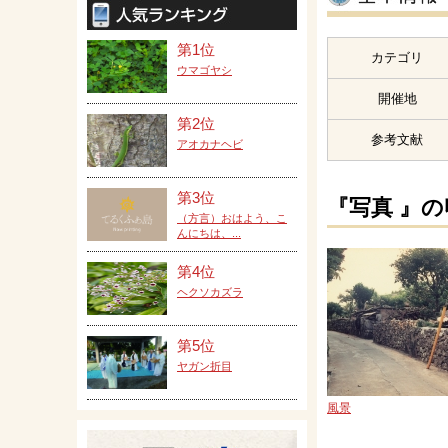
第1位
カテゴリ
ウマゴヤシ
開催地
第2位
参考文献
アオカナヘビ
第3位
『写真 』
（方言）おはよう、こ
んにちは、...
第4位
ヘクソカズラ
第5位
ヤガン折目
風景