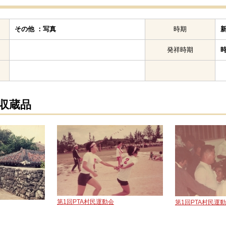
その他 ：写真
時期
発祥時期
の収蔵品
第1回PTA村民運動会
第1回PTA村民運