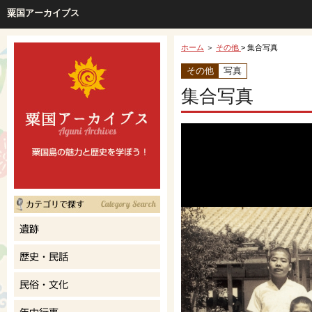
粟国アーカイブス
ホーム
＞
その他
> 集合写真
その他
写真
集合写真