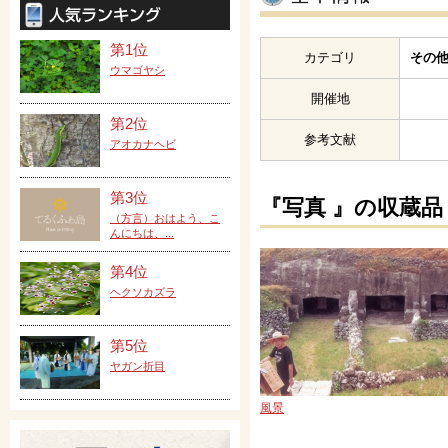
第1位
カテゴリ
その他
ウマゴヤシ
開催地
第2位
参考文献
アオカナヘビ
第3位
『写真 』の収蔵品
（方言）おはよう、こ
んにちは、...
第4位
ヘクソカズラ
第5位
ヤガン折目
風景