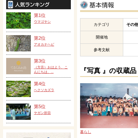
第1位
ウマゴヤシ
カテゴリ
その他
開催地
第2位
アオカナヘビ
参考文献
第3位
（方言）おはよう、こ
『写真 』の収蔵品
んにちは、...
第4位
ヘクソカズラ
第5位
ヤガン折目
暮らし