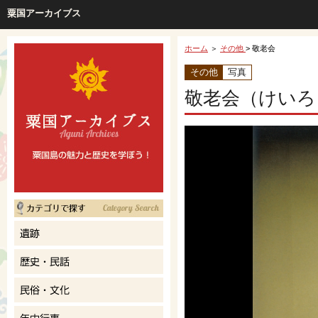
粟国アーカイブス
ホーム
＞
その他
> 敬老会
その他
写真
敬老会（けいろ