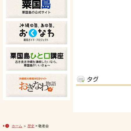
ホーム
＞
歴史
> 敬老会