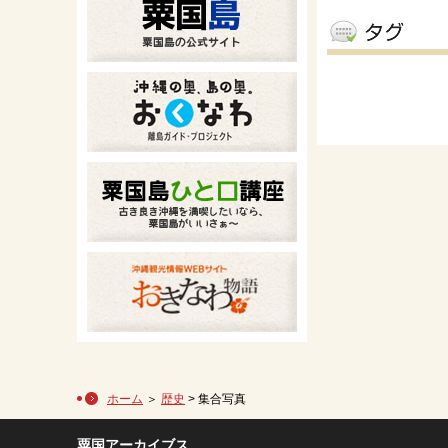
ホーム
＞
歴史
> 集合写真
粟国アーカイブス