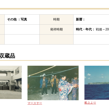
その他 ：写真
時期
新暦：
発祥時期
時代・年代：
戦後～200
の収蔵品
船上より
マースヤー