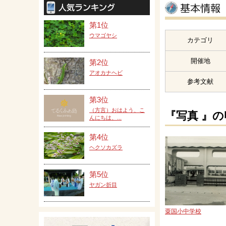
第1位
ウマゴヤシ
カテゴリ
開催地
第2位
アオカナヘビ
参考文献
第3位
（方言）おはよう、こ
『写真 』
んにちは、...
第4位
ヘクソカズラ
第5位
ヤガン折目
粟国小中学校