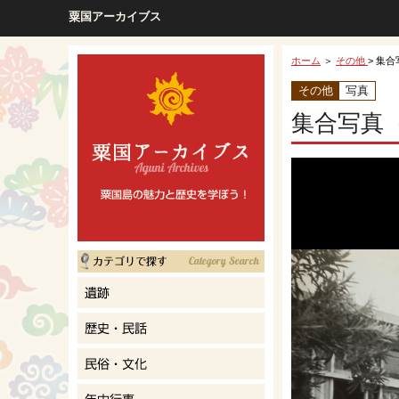
粟国アーカイブス
ホーム
＞
その他
> 集
その他
写真
集合写真