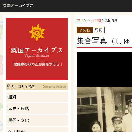
粟国アーカイブス
ホーム
＞
その他
> 集合写真
その他
写真
集合写真（しゅ