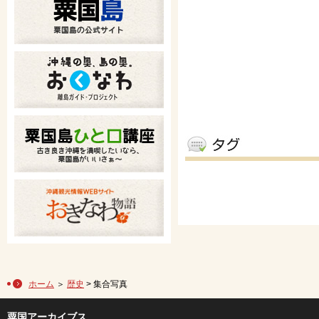
ホーム
＞
歴史
> 集合写真
粟国アーカイブス