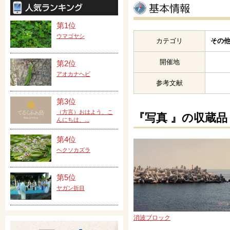
第1位
ウマゴヤシ
カテゴリ
その他
開催地
第2位
アオカナヘビ
参考文献
第3位
（方言）おはよう、こ
『写真 』の収蔵品
んにちは、...
第4位
ヘクソカズラ
第5位
ヤガン折目
消波ブロック