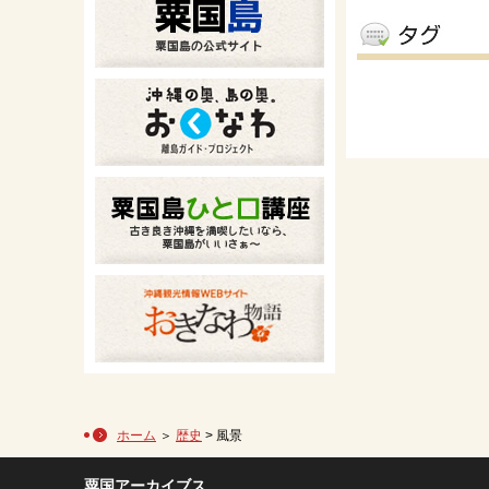
ホーム
＞
歴史
> 風景
粟国アーカイブス