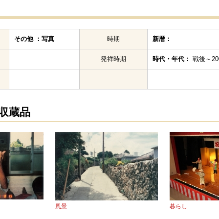
その他 ：写真
時期
新暦：
発祥時期
時代・年代：
戦後～200
の収蔵品
風景
暮らし