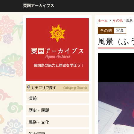
粟国アーカイブス
ホーム
＞
その他
> 風景
その他
写真
風景（ふ