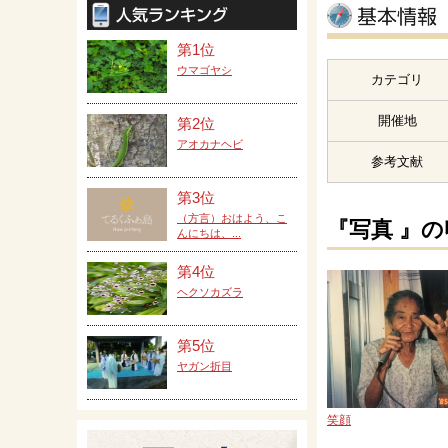
第1位
ウマゴヤシ
カテゴリ
開催地
第2位
アオカナヘビ
参考文献
第3位
（方言）おはよう、こ
『写真 』
んにちは、...
第4位
ヘクソカズラ
第5位
ヤガン折目
笑顔