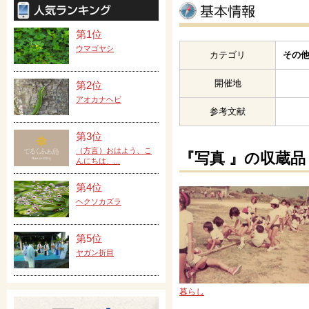
第1位
ウマゴヤシ
カテゴリ
その他
開催地
第2位
アオカナヘビ
参考文献
第3位
（方言）おはよう、こ
『写真 』の収蔵品
んにちは、...
第4位
ヘクソカズラ
第5位
ヤガン折目
暮らし