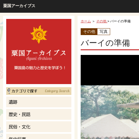
粟国アーカイブス
ホーム
＞
その他
> バーイの準備
その他
写真
バーイの準備