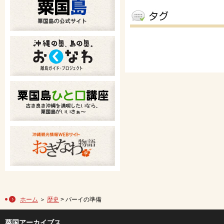
ホーム
＞
歴史
> バーイの準備
粟国アーカイブス