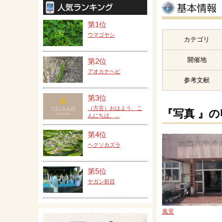
第1位
ウマゴヤシ
カテゴリ
開催地
第2位
アオカナヘビ
参考文献
第3位
（方言）おはよう、こ
『写真 』
んにちは、...
第4位
ヘクソカズラ
第5位
ヤガン折目
風景