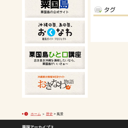
ホーム
＞
歴史
> 風景
粟国アーカイブス