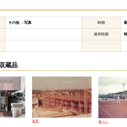
その他 ：写真
時期
発祥時期
の収蔵品
風景
暮らし