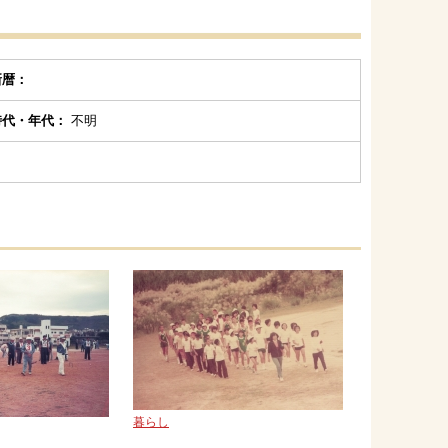
新暦：
時代・年代：
不明
暮らし