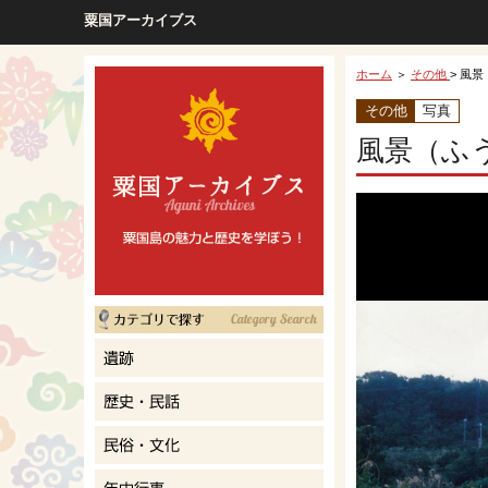
粟国アーカイブス
ホーム
＞
その他
> 風景
その他
写真
風景（ふ