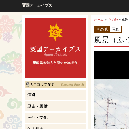
粟国アーカイブス
ホーム
＞
その他
> 風景
その他
写真
風景（ふ