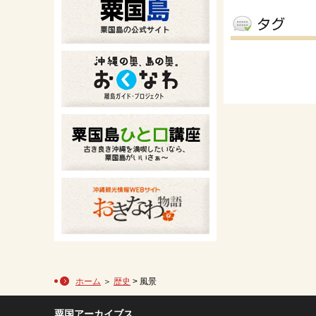
ホーム
＞
歴史
> 風景
粟国アーカイブス