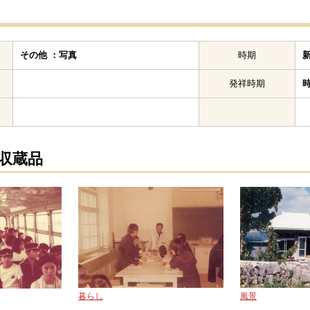
その他 ：写真
時期
発祥時期
の収蔵品
暮らし
風景