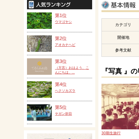
第1位
ウマゴヤシ
カテゴリ
開催地
第2位
アオカナヘビ
参考文献
第3位
（方言）おはよう、こ
『写真 』
んにちは、...
第4位
ヘクソカズラ
第5位
ヤガン折目
30期生旅行