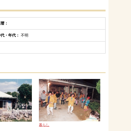
新暦：
時代・年代：
不明
暮らし