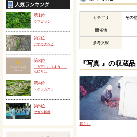
第1位
カテゴリ
その他
ウマゴヤシ
開催地
第2位
参考文献
アオカナヘビ
第3位
『写真 』の収蔵品
（方言）おはよう、こ
んにちは、...
第4位
ヘクソカズラ
第5位
ヤガン折目
暮らし