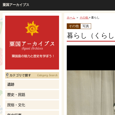
粟国アーカイブス
ホーム
＞
その他
> 暮らし
その他
写真
暮らし（くらし