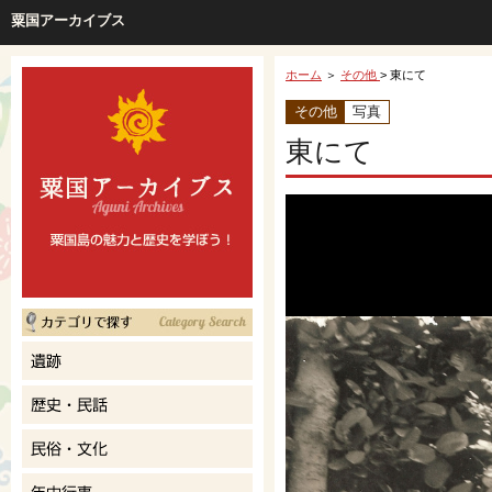
粟国アーカイブス
ホーム
＞
その他
> 東にて
その他
写真
東にて