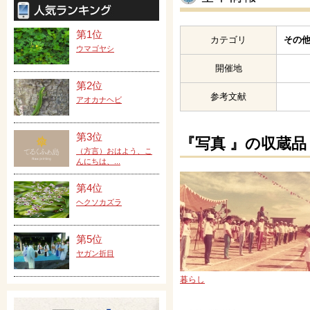
第1位
カテゴリ
その他
ウマゴヤシ
開催地
第2位
参考文献
アオカナヘビ
第3位
『写真 』の収蔵品
（方言）おはよう、こ
んにちは、...
第4位
ヘクソカズラ
第5位
ヤガン折目
暮らし