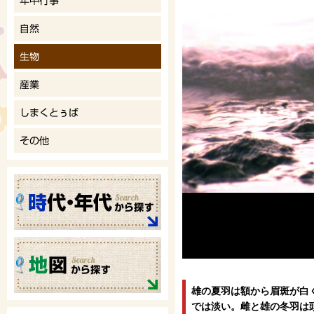
雄の夏羽は額から眉斑が白
では淡い。雌と雄の冬羽は