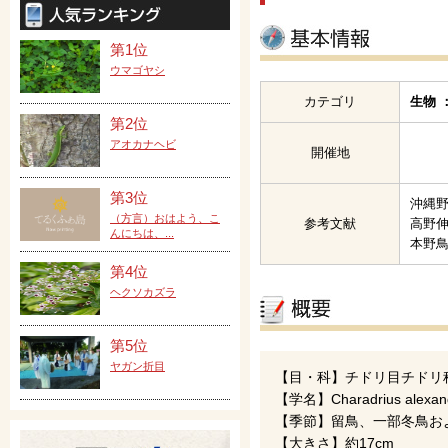
第1位
ウマゴヤシ
カテゴリ
生物 
第2位
アオカナヘビ
開催地
第3位
沖縄野
（方言）おはよう、こ
参考文献
高野伸
んにちは、...
本野
第4位
ヘクソカズラ
第5位
ヤガン折目
【目・科】チドリ目チドリ
【学名】Charadrius alexand
【季節】留鳥、一部冬鳥お
【大きさ】約17cm