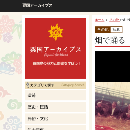
粟国アーカイブス
ホーム
＞
その他
> 畑
その他
写真
畑で踊る