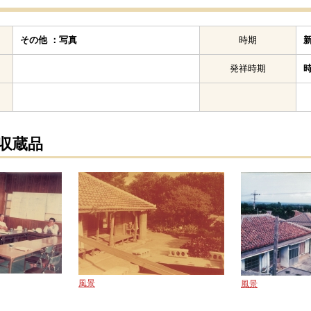
その他 ：写真
時期
発祥時期
の収蔵品
風景
風景