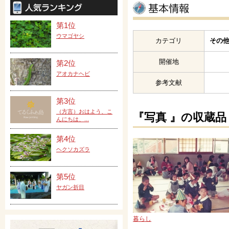
第1位
ウマゴヤシ
カテゴリ
その他
開催地
第2位
アオカナヘビ
参考文献
第3位
（方言）おはよう、こ
『写真 』の収蔵品
んにちは、...
第4位
ヘクソカズラ
第5位
ヤガン折目
暮らし