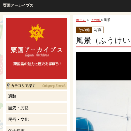
粟国アーカイブス
ホーム
＞
その他
> 風景
その他
写真
風景（ふうけい