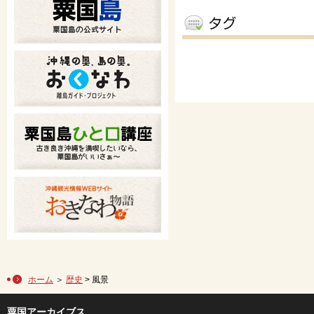
ホーム
＞
歴史
> 風景
粟国アーカイブス