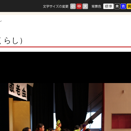
し
くらし）