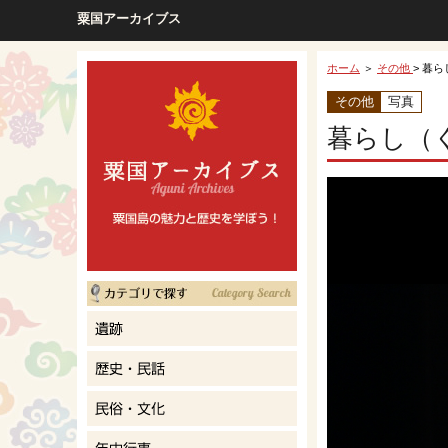
粟国アーカイブス
ホーム
＞
その他
> 暮ら
その他
写真
暮らし（