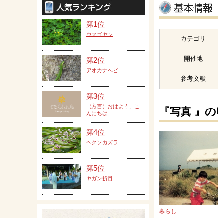
第1位
ウマゴヤシ
カテゴリ
開催地
第2位
アオカナヘビ
参考文献
第3位
（方言）おはよう、こ
『写真 』
んにちは、...
第4位
ヘクソカズラ
第5位
ヤガン折目
暮らし