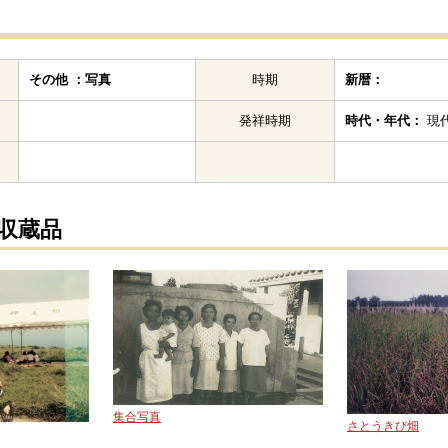
その他 ：写真
時期
新暦：
発祥時期
時代・年代：
現代
の収蔵品
集合写真
さとうきび畑