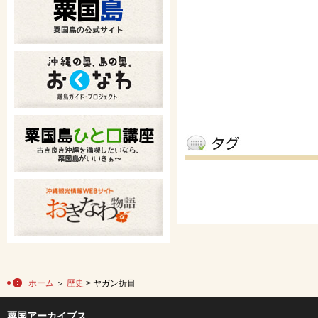
ホーム
＞
歴史
> ヤガン折目
粟国アーカイブス