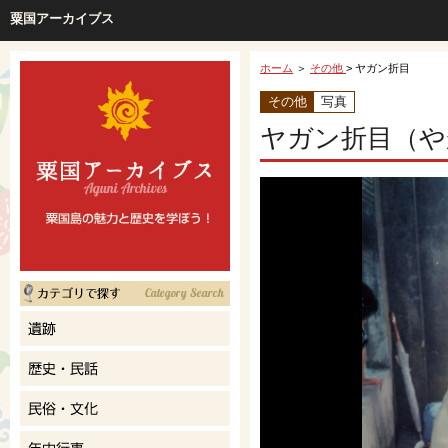
粟国アーカイブス
ホーム
＞
その他
> ヤガン折目
その他
写真
ヤガン折目（や