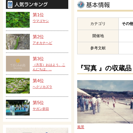
第1位
ウマゴヤシ
カテゴリ
その他
開催地
第2位
アオカナヘビ
参考文献
第3位
（方言）おはよう、こ
『写真 』の収蔵品
んにちは、...
第4位
ヘクソカズラ
第5位
ヤガン折目
風景