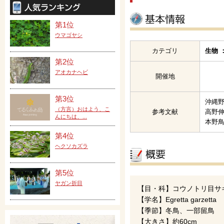
第1位
ウマゴヤシ
カテゴリ
生物 
第2位
アオカナヘビ
開催地
第3位
沖縄野
（方言）おはよう、こ
参考文献
高野伸
んにちは、...
本野
第4位
ヘクソカズラ
第5位
ヤガン折目
【目・科】コウノトリ目サ
【学名】Egretta garzetta
【季節】冬鳥、一部留鳥
【大きさ】約60cm