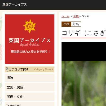
粟国アーカイブス
ホーム
＞
生物
> コサギ
生物
野鳥
コサギ（こさぎ