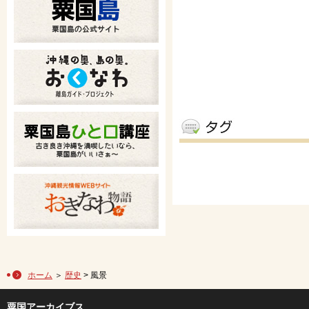
ホーム
＞
歴史
> 風景
粟国アーカイブス