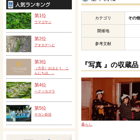
第1位
カテゴリ
その他
ウマゴヤシ
開催地
第2位
参考文献
アオカナヘビ
第3位
『写真 』の収蔵品
（方言）おはよう、こ
んにちは、...
第4位
ヘクソカズラ
第5位
ヤガン折目
暮らし