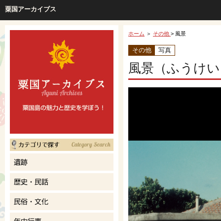
粟国アーカイブス
ホーム
＞
その他
> 風景
その他
写真
風景（ふうけい