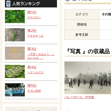
第1位
カテゴリ
その他
ウマゴヤシ
開催地
第2位
参考文献
アオカナヘビ
第3位
『写真 』の収蔵品
（方言）おはよう、こ
んにちは、...
第4位
ヘクソカズラ
第5位
ヤガン折目
バレーボール 中学校