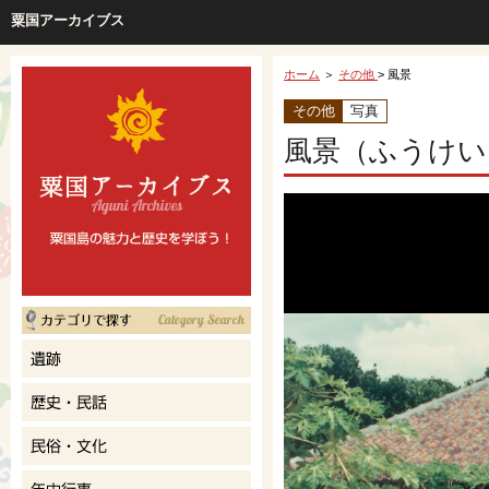
粟国アーカイブス
ホーム
＞
その他
> 風景
その他
写真
風景（ふうけい