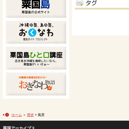
ホーム
＞
歴史
> 風景
粟国アーカイブス