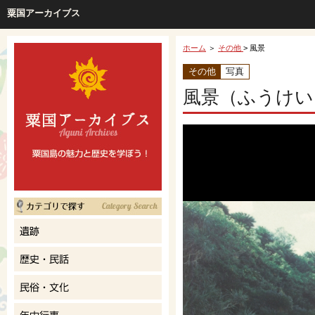
粟国アーカイブス
ホーム
＞
その他
> 風景
その他
写真
風景（ふうけい