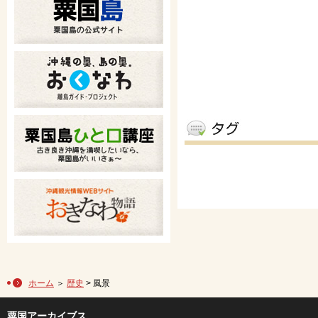
ホーム
＞
歴史
> 風景
粟国アーカイブス