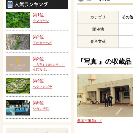
第1位
カテゴリ
その他
ウマゴヤシ
開催地
第2位
参考文献
アオカナヘビ
第3位
『写真 』の収蔵品
（方言）おはよう、こ
んにちは、...
第4位
ヘクソカズラ
第5位
ヤガン折目
粟国空港前にて