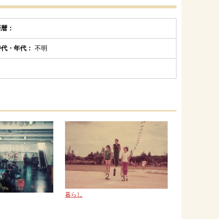
新暦：
時代・年代：
不明
暮らし