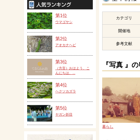
第1位
カテゴリ
ウマゴヤシ
開催地
第2位
参考文献
アオカナヘビ
第3位
『写真 』
（方言）おはよう、こ
んにちは、...
第4位
ヘクソカズラ
第5位
ヤガン折目
暮らし