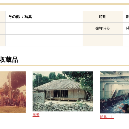
その他 ：写真
時期
発祥時期
の収蔵品
風景
船起こし