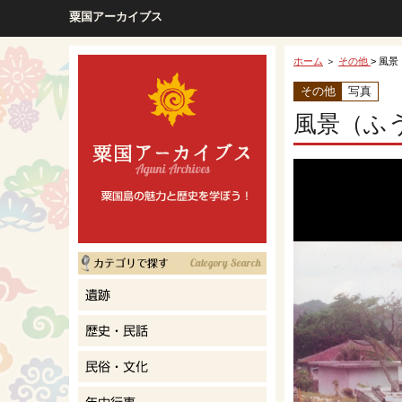
粟国アーカイブス
ホーム
＞
その他
> 風景
その他
写真
風景（ふ