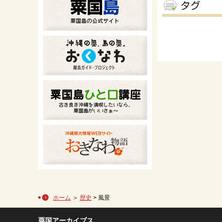
ホーム
＞
歴史
> 風景
粟国アーカイブス