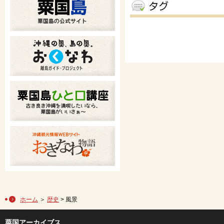
ホーム
＞
歴史
> 風景
粟国アーカイブス