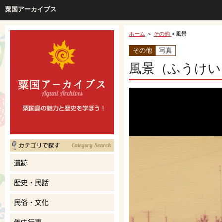
粟国アーカイブス
ホーム
＞
その他
> 風景
その他
写真
風景（ふうけい