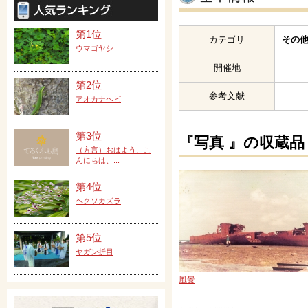
第1位
カテゴリ
その他
ウマゴヤシ
開催地
第2位
参考文献
アオカナヘビ
第3位
『写真 』の収蔵品
（方言）おはよう、こ
んにちは、...
第4位
ヘクソカズラ
第5位
ヤガン折目
風景