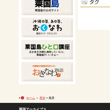
ホーム
＞
歴史
> 風景
粟国アーカイブス