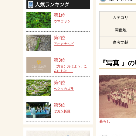
第1位
カテゴリ
ウマゴヤシ
開催地
第2位
参考文献
アオカナヘビ
第3位
『写真 』
（方言）おはよう、こ
んにちは、...
第4位
ヘクソカズラ
第5位
ヤガン折目
暮らし