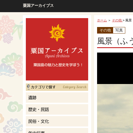
粟国アーカイブス
ホーム
＞
その他
> 風景
その他
写真
風景（ふ