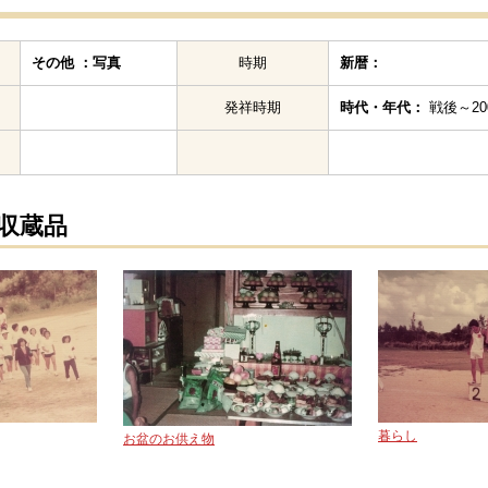
その他 ：写真
時期
新暦：
発祥時期
時代・年代：
戦後～200
の収蔵品
暮らし
お盆のお供え物