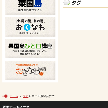
ホーム
＞
歴史
> マハナ展望台にて
粟国アーカイブス