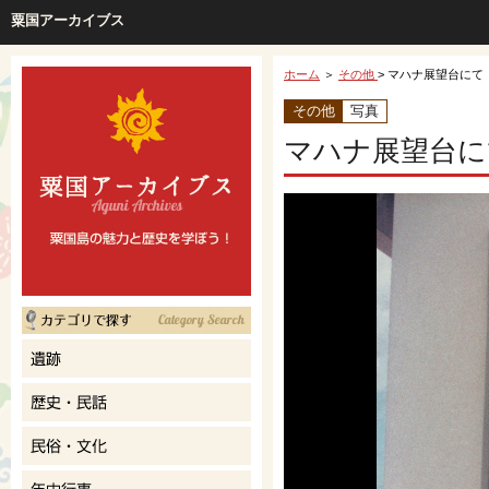
粟国アーカイブス
ホーム
＞
その他
> マハナ展望台にて
その他
写真
マハナ展望台に