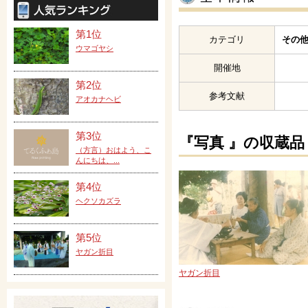
第1位
カテゴリ
その他
ウマゴヤシ
開催地
第2位
参考文献
アオカナヘビ
第3位
『写真 』の収蔵品
（方言）おはよう、こ
んにちは、...
第4位
ヘクソカズラ
第5位
ヤガン折目
ヤガン折目