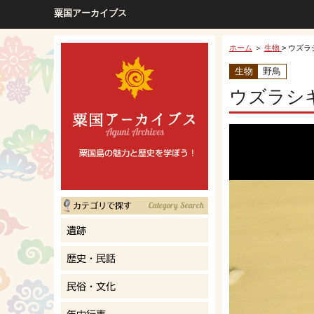
粟国アーカイブス
ホーム
＞
生物
> ウズラ
生物
野鳥
ウズラシ