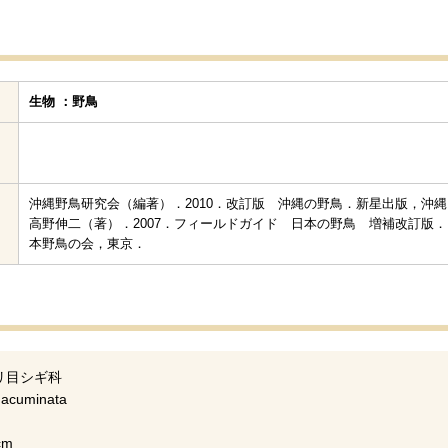
生物 ：野鳥
沖縄野鳥研究会（編著）．2010．改訂版 沖縄の野鳥．新星出版，沖縄
高野伸二（著）．2007．フィールドガイド 日本の野鳥 増補改訂版．
本野鳥の会，東京．
リ目シギ科
acuminata
cm