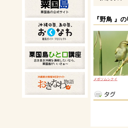
『野鳥 』
メボソムシクイ