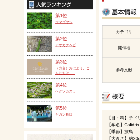
第1位
ウマゴヤシ
カテゴリ
第2位
アオカナヘビ
開催地
第3位
（方言）おはよう、こ
参考文献
んにちは、...
第4位
ヘクソカズラ
第5位
ヤガン折目
【目・科】チド
【学名】Calidris 
【季節】旅鳥
【大きさ】約20