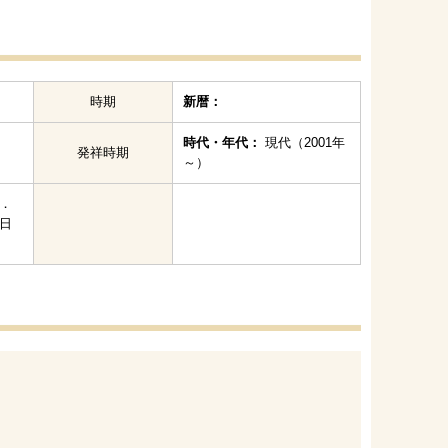
時期
新暦：
時代・年代：
現代（2001年
発祥時期
～）
．
日