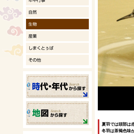
夏羽では頭部は
冬羽は茶褐色味