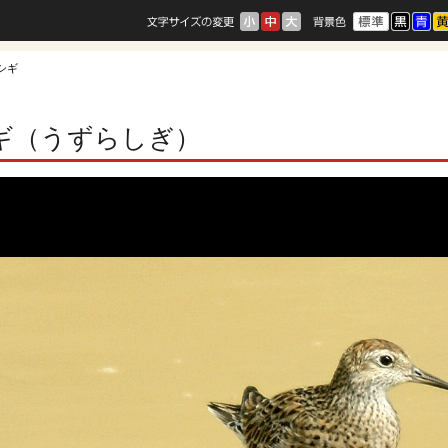
シギ
ギ（うずらしぎ）