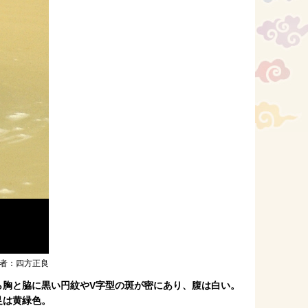
者：四方正良
ら胸と脇に黒い円紋やV字型の斑が密にあり、腹は白い。
足は黄緑色。