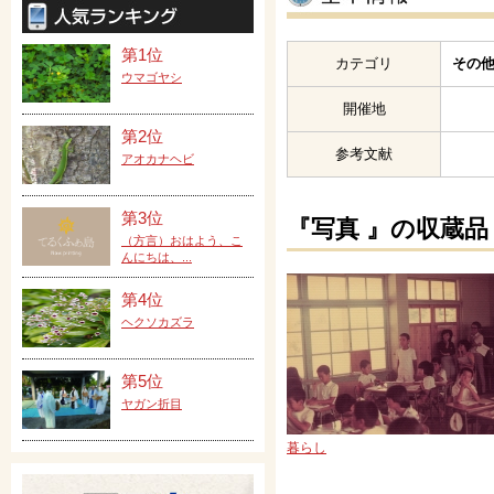
第1位
カテゴリ
その他
ウマゴヤシ
開催地
第2位
参考文献
アオカナヘビ
第3位
『写真 』の収蔵品
（方言）おはよう、こ
んにちは、...
第4位
ヘクソカズラ
第5位
ヤガン折目
暮らし