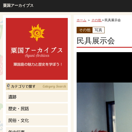
粟国アーカイブス
ホーム
＞
その他
> 民具展示会
その他
写真
民具展示会