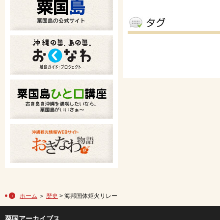
ホーム
＞
歴史
> 海邦国体炬火リレー
粟国アーカイブス