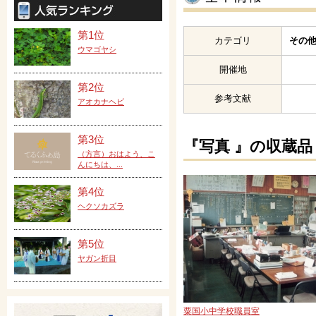
第1位
カテゴリ
その他
ウマゴヤシ
開催地
第2位
参考文献
アオカナヘビ
第3位
『写真 』の収蔵品
（方言）おはよう、こ
んにちは、...
第4位
ヘクソカズラ
第5位
ヤガン折目
粟国小中学校職員室