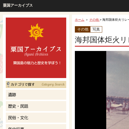
粟国アーカイブス
ホーム
＞
その他
> 海邦国体炬火リレ
その他
写真
海邦国体炬火リ