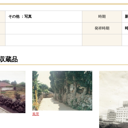
その他 ：写真
時期
発祥時期
の収蔵品
風景