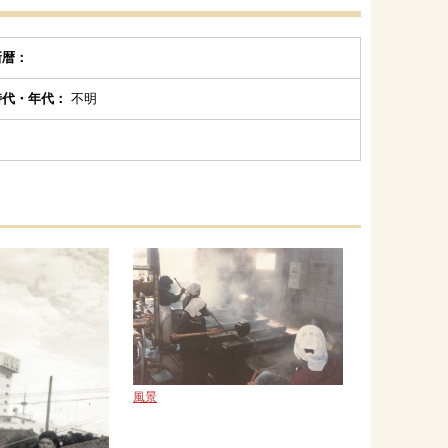
新暦：
時代・年代：
不明
風景