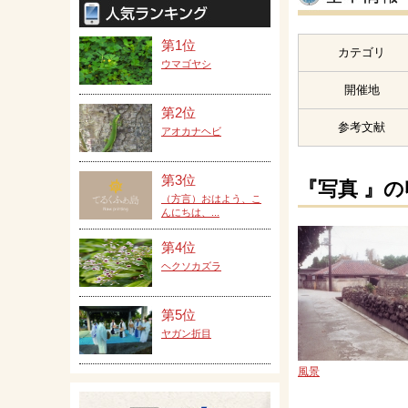
第1位
カテゴリ
ウマゴヤシ
開催地
第2位
参考文献
アオカナヘビ
第3位
『写真 』
（方言）おはよう、こ
んにちは、...
第4位
ヘクソカズラ
第5位
ヤガン折目
風景