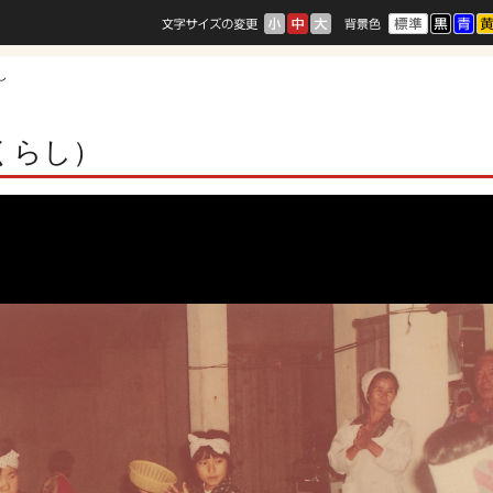
し
くらし）