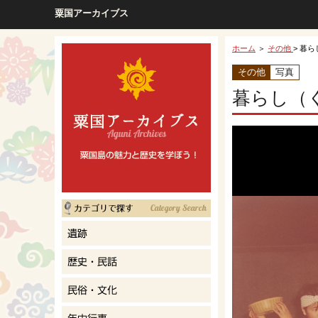
粟国アーカイブス
ホーム
＞
その他
> 暮ら
その他
写真
暮らし（