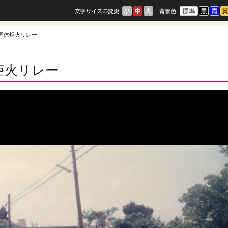
邦国体炬火リレー
炬火リレー