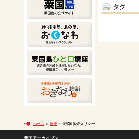
ホーム
＞
歴史
> 海邦国体炬火リレー
粟国アーカイブス