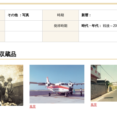
その他 ：写真
時期
新暦：
発祥時期
時代・年代：
戦後～200
の収蔵品
風景
風景