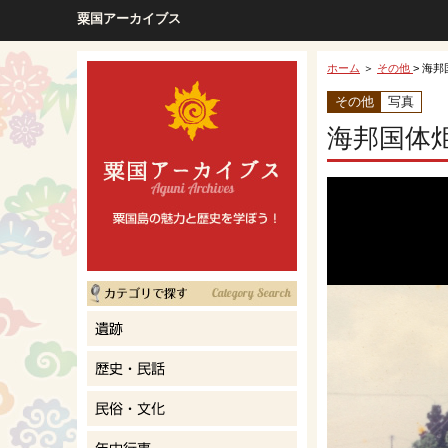
粟国アーカイブス
ホーム
＞
その他
> 海
その他
写真
海邦国体