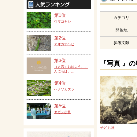
第1位
カテゴリ
ウマゴヤシ
開催地
第2位
参考文献
アオカナヘビ
第3位
『写真 』
（方言）おはよう、こ
んにちは、...
第4位
ヘクソカズラ
第5位
ヤガン折目
子ども達